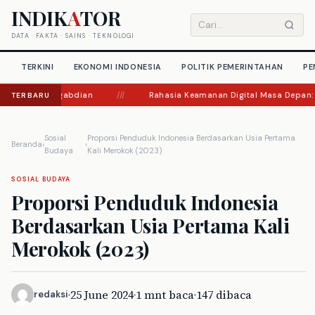
Langsung
INDIK
A
TOR
ke
Cari
DATA · FAKTA · SAINS · TEKNOLOGI
konten
artikel
TERKINI
EKONOMI INDONESIA
POLITIK PEMERINTAHAN
PE
Fokus Pengabdian
///
Rahasia Keamanan Digital Masa Depan: Keac
TERBARU
Sosial
Proporsi Penduduk Indonesia Berdasarkan Usia Pertama
Beranda
›
›
Budaya
Kali Merokok (2023)
SOSIAL BUDAYA
Proporsi Penduduk Indonesia
Berdasarkan Usia Pertama Kali
Merokok (2023)
25 June 2024
1 mnt baca
147 dibaca
redaksi