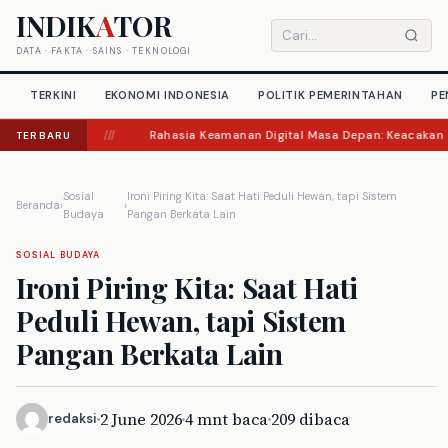
Langsung
INDIK
A
TOR
ke
Cari
DATA · FAKTA · SAINS · TEKNOLOGI
konten
artikel
TERKINI
EKONOMI INDONESIA
POLITIK PEMERINTAHAN
PE
///
Rahasia Keamanan Digital Masa Depan: Keacakan Sempurna al
TERBARU
Sosial
Ironi Piring Kita: Saat Hati Peduli Hewan, tapi Sistem
Beranda
›
›
Budaya
Pangan Berkata Lain
SOSIAL BUDAYA
Ironi Piring Kita: Saat Hati
Peduli Hewan, tapi Sistem
Pangan Berkata Lain
2 June 2026
4 mnt baca
209 dibaca
redaksi