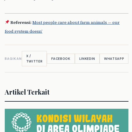
Referensi:
Most people care about farm animals — our
food system doesn’
X /
BAGIKAN
FACEBOOK
LINKEDIN
WHATSAPP
TWITTER
Artikel Terkait