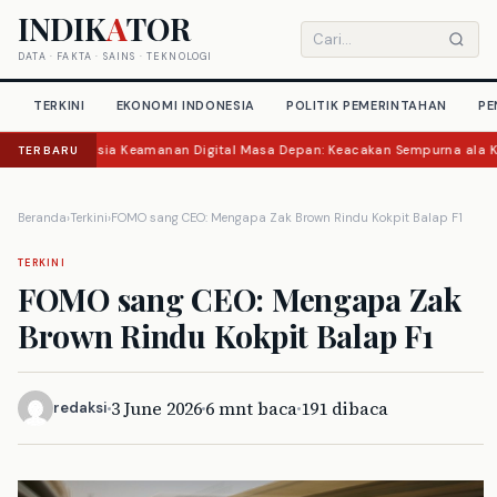
Langsung
INDIK
A
TOR
ke
Cari
DATA · FAKTA · SAINS · TEKNOLOGI
konten
artikel
TERKINI
EKONOMI INDONESIA
POLITIK PEMERINTAHAN
PE
sia Keamanan Digital Masa Depan: Keacakan Sempurna ala Kuantum
/
TERBARU
Beranda
›
Terkini
›
FOMO sang CEO: Mengapa Zak Brown Rindu Kokpit Balap F1
TERKINI
FOMO sang CEO: Mengapa Zak
Brown Rindu Kokpit Balap F1
3 June 2026
6 mnt baca
191 dibaca
redaksi