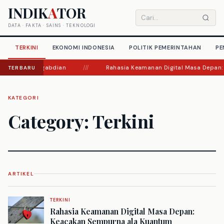
Langsung
INDIK
A
TOR
ke
Cari
DATA · FAKTA · SAINS · TEKNOLOGI
konten
artikel
TERKINI
EKONOMI INDONESIA
POLITIK PEMERINTAHAN
PE
 Fokus Pengabdian
///
Rahasia Keamanan Digital Masa Depan: Kea
TERBARU
KATEGORI
Category:
Terkini
ARTIKEL
TERKINI
Rahasia Keamanan Digital Masa Depan:
Keacakan Sempurna ala Kuantum