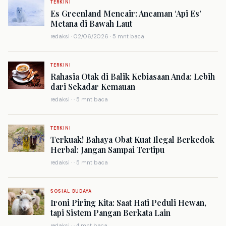
TERKINI
Es Greenland Mencair: Ancaman ‘Api Es’
Metana di Bawah Laut
redaksi · 02/06/2026 · 5 mnt baca
TERKINI
Rahasia Otak di Balik Kebiasaan Anda: Lebih
dari Sekadar Kemauan
redaksi · · 5 mnt baca
TERKINI
Terkuak! Bahaya Obat Kuat Ilegal Berkedok
Herbal: Jangan Sampai Tertipu
redaksi · · 5 mnt baca
SOSIAL BUDAYA
Ironi Piring Kita: Saat Hati Peduli Hewan,
tapi Sistem Pangan Berkata Lain
redaksi · · 4 mnt baca