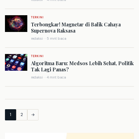
TERKINI
Terbongkar! Magnetar di Balik Cahaya
Supernova Raksasa
redaksi · · 5 mnt baca
TERKINI
Algoritma Baru: Medsos Lebih Sehat, Politik
Tak Lagi Panas?
redaksi · · 4 mnt baca
1
2
→