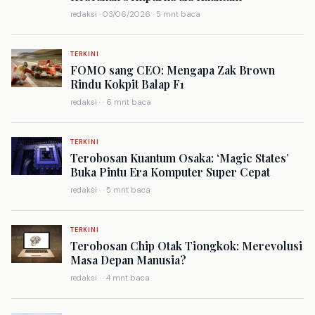
redaksi · 03/06/2026 · 5 mnt baca
TERKINI
FOMO sang CEO: Mengapa Zak Brown
Rindu Kokpit Balap F1
redaksi · · 6 mnt baca
TERKINI
Terobosan Kuantum Osaka: ‘Magic States’
Buka Pintu Era Komputer Super Cepat
redaksi · · 5 mnt baca
TERKINI
Terobosan Chip Otak Tiongkok: Merevolusi
Masa Depan Manusia?
redaksi · · 4 mnt baca