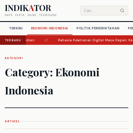
Langsung
INDIK
A
TOR
ke
Cari
DATA · FAKTA · SAINS · TEKNOLOGI
konten
artikel
TERKINI
EKONOMI INDONESIA
POLITIK PEMERINTAHAN
PE
kus Pengabdian
///
Rahasia Keamanan Digital Masa Depan: Keaca
TERBARU
KATEGORI
Category:
Ekonomi
Indonesia
ARTIKEL